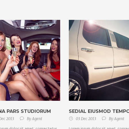
A PARS STUDIORUM
SEDIAL EIUSMOD TEMP
Dec 2013
By
Agent
03 Dec 2013
By
Agent
psum dolor sit amet, consectetur
Lorem ipsum dolor sit amet, conse