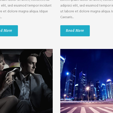
ci elit, sed eiusmod tempor incidunt
adipisici elit, sed eiusmod tempor 
re et dolore magna aliqua. Idque
ut labore et dolore magna aliqua. 
..
Caesaris...
ad More
Read More