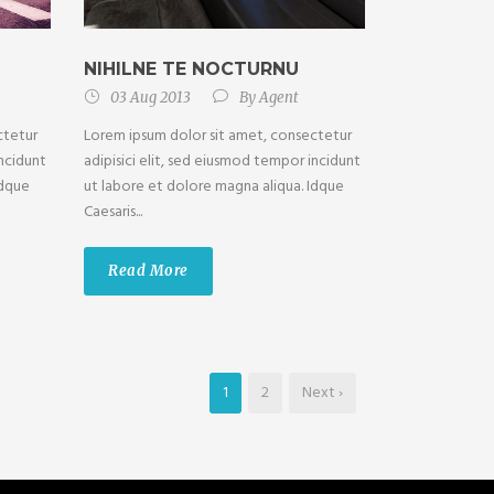
NIHILNE TE NOCTURNU
03 Aug 2013
By
Agent
ctetur
Lorem ipsum dolor sit amet, consectetur
incidunt
adipisici elit, sed eiusmod tempor incidunt
Idque
ut labore et dolore magna aliqua. Idque
Caesaris...
Read More
1
2
Next ›