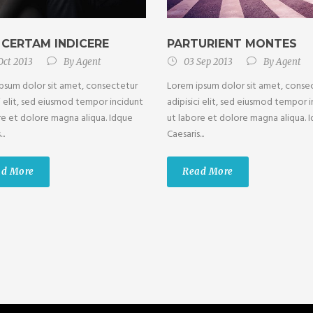
 CERTAM INDICERE
PARTURIENT MONTES
Oct 2013
By
Agent
03 Sep 2013
By
Agent
psum dolor sit amet, consectetur
Lorem ipsum dolor sit amet, conse
ci elit, sed eiusmod tempor incidunt
adipisici elit, sed eiusmod tempor 
re et dolore magna aliqua. Idque
ut labore et dolore magna aliqua. 
..
Caesaris...
ad More
Read More