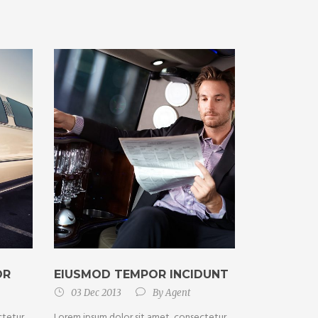
OR
EIUSMOD TEMPOR INCIDUNT
03 Dec 2013
By
Agent
ctetur
Lorem ipsum dolor sit amet, consectetur