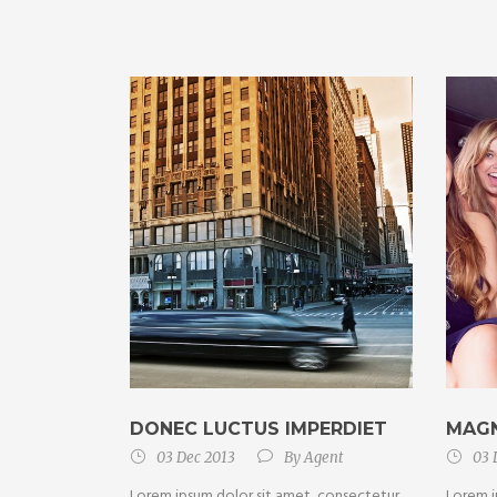
DONEC LUCTUS IMPERDIET
MAGN
03 Dec 2013
By
Agent
03 
Lorem ipsum dolor sit amet, consectetur
Lorem i