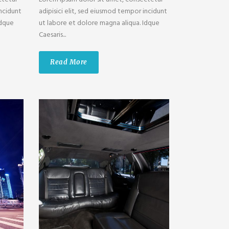
incidunt
adipisici elit, sed eiusmod tempor incidunt
Idque
ut labore et dolore magna aliqua. Idque
Caesaris...
Read More